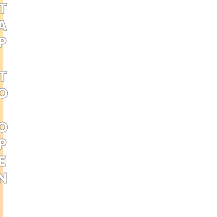
TO OPEN