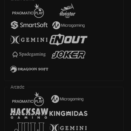
Arcade