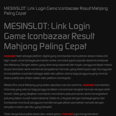
MESINSLOT: Link Login Game Iconbazaar Result Mahjong
Paling Cepat
MESINSLOT: Link Login
Game Iconbazaar Result
Mahjong Paling Cepat
mesinslot
hadir sebagai platform digital yang memberikan kemudahan akses melalui link
login cepat untuk berbagai permainan online, termasuk game populer seperti Iconbazaar
dan Mahjong. Dengan sistem yang dirancang responsif dan ringan, pengguna dapat masuk
tanpa hambatan serta menikmati pengalaman bermain yang stabil kapan saja. Keunggulan
ini menjadikan mesinslot sebagai salah satu pilihan utama bagi pengguna yang mencari
akses praktis dan efisien dalam satu platform terintegrasi.
Melalui fitur result Mahjong yang selalu diperbarui secara real-time,
mesinslot
memberikan
informasi yang relevan bagi pengguna dalam menentukan langkah bermain dengan lebih
terarah. Data yang disajikan membantu memahami pola permainan serta meningkatkan
peluang dalam meraih hasil maksimal. Selain itu, integrasi dengan berbagai game dari
Iconbazaar membuat pengguna memiliki banyak pilihan permainan menarik dengan
tampilan modern dan fitur yang interaktif.
Tidak hanya fokus pada akses dan variasi game,
mesinslot
juga mengutamakan