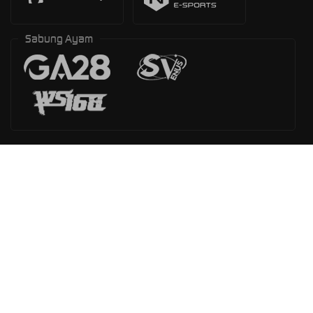
Sabung Ayam