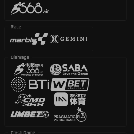
Race
Olahraga
Crash Game