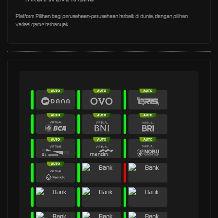
Platform Pilihan bagi perusahaan-perusahaan terbaik di dunia, dengan pilihan
variasi game terbanyak