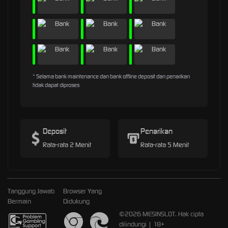
* Selama bank maintenance dan bank offline deposit dan penarikan
tidak dapat diproses
Deposit
Penarikan
Rata-rata 2 Menit
Rata-rata 5 Menit
Tanggung Jawab
Browser Yang
Bermain
Didukung
©2026 MESINSLOT. Hak cipta
dilindungi | 18+